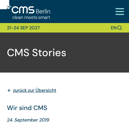
Zur
Zur
Zum
Navigation
Suche
Hauptinhalt
21-24 SEP 2027
EN
CMS Stories
zurück zur Übersicht
Wir sind CMS
24. September 2019