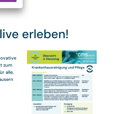
ive erleben!
novative
it zum
r alle,
äusern