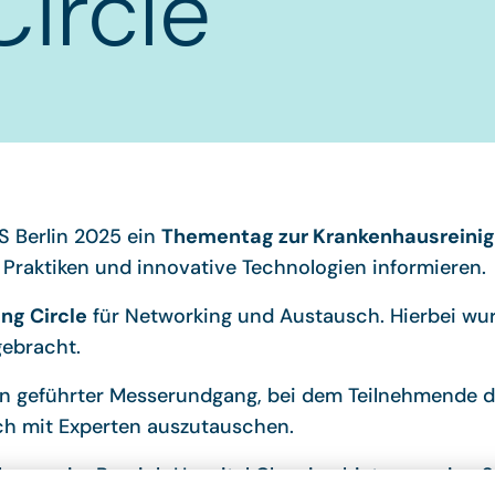
Circle
S Berlin 2025 ein
Thementag zur Krankenhausreini
Praktiken und innovative Technologien informieren.
ng Circle
für Networking und Austausch. Hierbei wu
ebracht.
in geführter Messerundgang, bei dem Teilnehmende die
ch mit Experten auszutauschen.
emen im Bereich Hospital Cleaning bieten – seien S