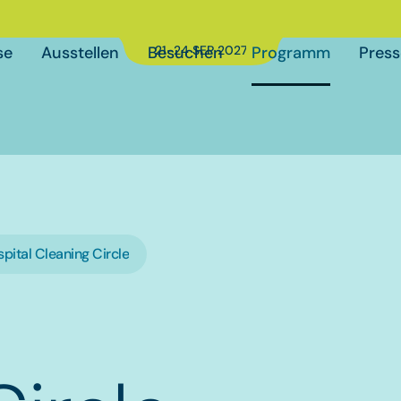
Datum der Veranstaltung
:
se
Ausstellen
Besuchen
21-24 SEP 2027
Programm
Press
pital Cleaning Circle