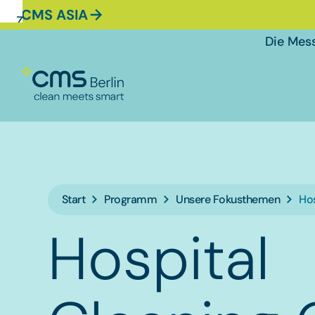
CMS ASIA
Zur
Zur
Zum
Navigation
Suche
Hauptinhalt
Die Mes
Start
Programm
Unsere Fokusthemen
Hos
Hospital