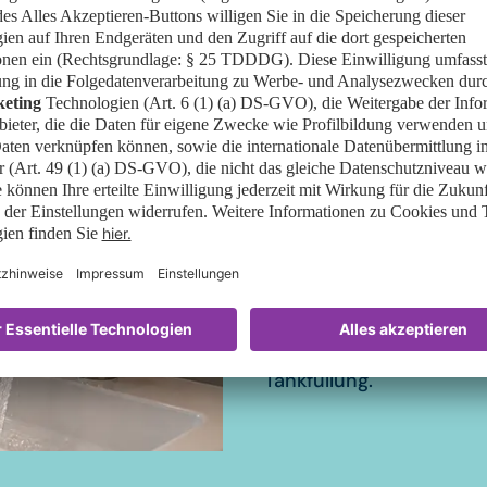
Wasser ist eine der kos
daher Techniken und Mat
Reinigung ermöglichen.
deutlich weniger oft g
Waschen sinkt so um bis
Mopp-Roboter und Rein
beispielsweise herstellt
zwischen 90.000 und 30
CO2 bis 105 Kilogramm C
Wasserwiederaufbereitu
Tankfüllung.