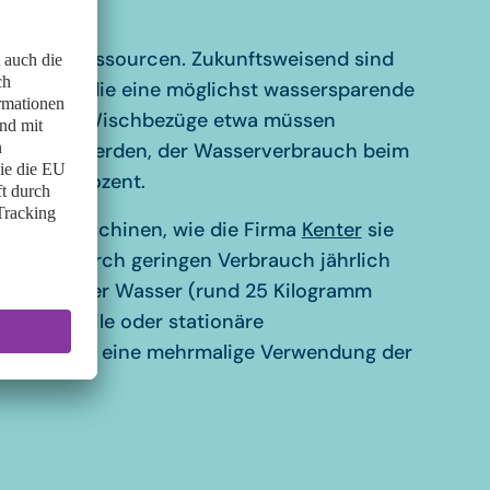
tbarsten Ressourcen. Zukunftsweisend sind
erialien, die eine möglichst wassersparende
 Spezielle Wischbezüge etwa müssen
ewaschen werden, der Wasserverbrauch beim
 zu 80 Prozent.
igungsmaschinen, wie die Firma
Kenter
sie
, sparen durch geringen Verbrauch jährlich
0.000 Liter Wasser (rund 25 Kilogramm
O2). Mobile oder stationäre
ng erlaubt eine mehrmalige Verwendung der