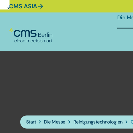
CMS ASIA
Zur
Zur
Zum
Navigation
Suche
Hauptinhalt
Die M
Start
Die Messe
Reinigungstechnologien
G