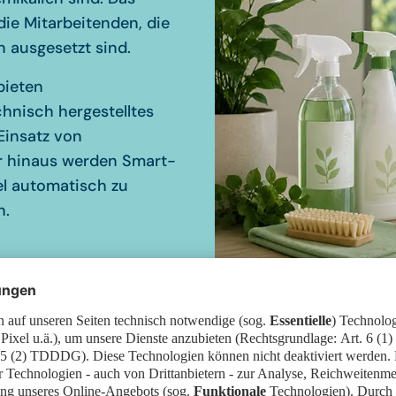
ie Mitarbeitenden, die
n ausgesetzt sind.
bieten
chnisch hergestelltes
Einsatz von
r hinaus werden Smart-
el automatisch zu
n.
rtechnologien