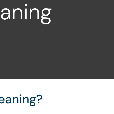
aning
leaning?