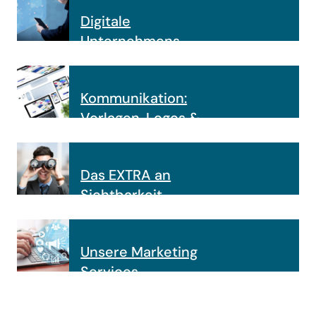
Digitale
Unternehmens-
präsentation
Kommunikation:
Vorlagen, Logos &
Banner
Das EXTRA an
Sichtbarkeit
Unsere Marketing
Services