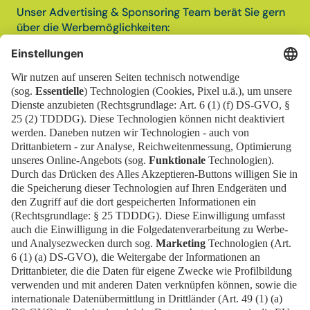
Unser Advertising & Sponsoring Team berät Sie gern
über die Werbemöglichkeiten:
MB CapitalServices GmbH
Mail:
advertising@mb-capital-services.de
Telefon: +49 30 3038 2500
Jetzt kontaktieren
Standanmeldung
Kontakt
EN
Kontakt
Downloads
Newsletter
Impressum
Datenschutz
Cookies
Erklärung zur digitalen Barrierefreiheit
Barrierefrei