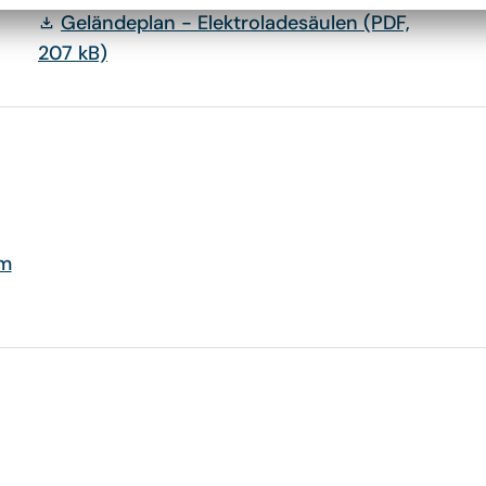
Geländeplan - Elektroladesäulen
(PDF,
207 kB)
m