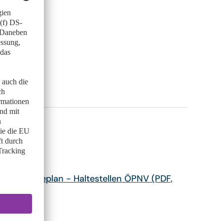
Geländeplan - Haltestellen ÖPNV
(PDF,
668 kB)