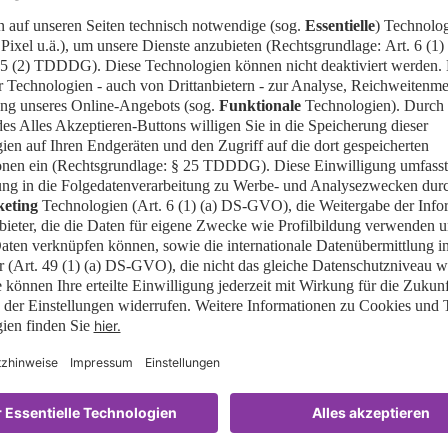
terial
Geländeplan - Barrierefreiheit
(PDF, 705
kB)