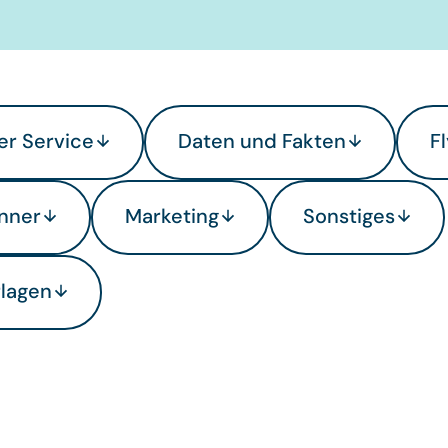
r Service
Daten und Fakten
F
nner
Marketing
Sonstiges
lagen